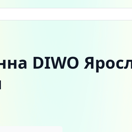
нна DIWO Яросл
и