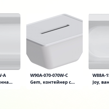
W-A
W90A-070-070W-C
W88A-1
анна
Gem, контейнер с
Joy, в
х75 A0,
крышкой для ванны,
A0 150x
шт