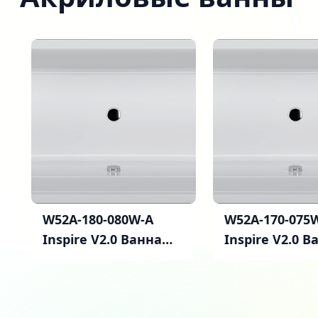
W52A-180-080W-A
W52A-170-075
Inspire V2.0 Ванна
Inspire V2.0 В
акриловая 180х80 A0,
акриловая 170
шт
шт