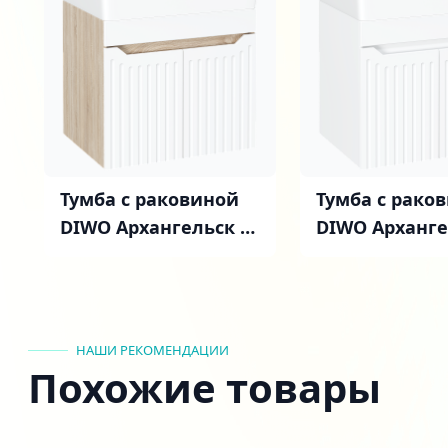
Тумба с раковиной
Тумба с рако
DIWO Архангельск 60
DIWO Арханге
(FR1) подвесная,
(FR1) подвесн
белая, дуб сонома
белая
НАШИ РЕКОМЕНДАЦИИ
Похожие товары