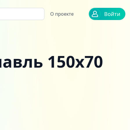
Войти
О проекте
авль 150x70