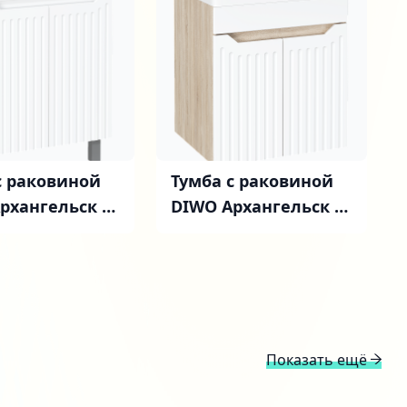
с раковиной
Тумба с раковиной
рхангельск 60
DIWO Архангельск 50
напольная,
(FR1) подвесная,
белая, дуб сонома
Показать ещё