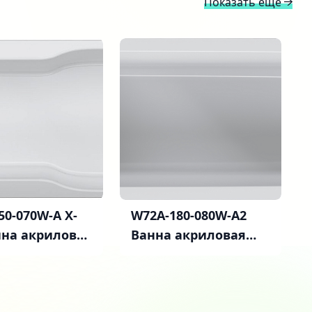
Показать ещё
50-070W-A X-
W72A-180-080W-A2
анна акриловая
Ванна акриловая
70 см, шт
Spirit 180x80