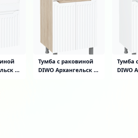
виной
Тумба с раковиной
Тумба 
льск 60
DIWO Архангельск 60
DIWO А
ая,
(FR1) напольная,
(FR1) 
белая, дуб сонома
белая