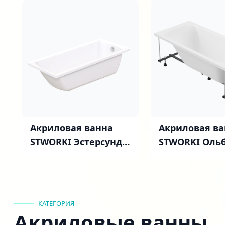
Акриловая ванна
Акриловая ва
STWORKI Эстерсунд
STWORKI Оль
165x70 см, с
150x70 см, с
каркасом, белый
каркасом
глянец
КАТЕГОРИЯ
Акриловые ванны