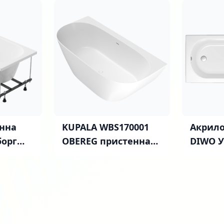
нна
KUPALA WBS170001
Акрило
борг
OBEREG пристенная
DIWO У
ванна 1700 X 800
см, с 