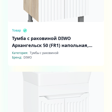
Товар
Тумба с раковиной DIWO
Архангельск 50 (FR1) напольная,
белая, дуб сонома
Категория:
Тумбы с раковиной
Бренд:
DIWO