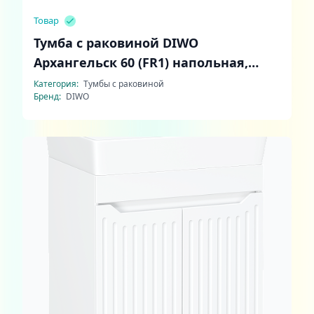
Товар
Тумба с раковиной DIWO
Архангельск 60 (FR1) напольная,
белая, дуб сонома
Категория:
Тумбы с раковиной
Бренд:
DIWO