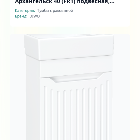
Архангельск 40 (FR1) подвесная,
белая, дуб сонома
Категория:
Тумбы с раковиной
Бренд:
DIWO