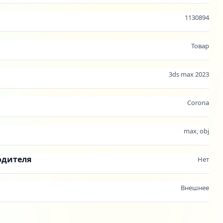
1130894
Товар
3ds max 2023
Corona
max, obj
одителя
Нет
Внешнее