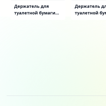
Держатель для
Держатель д
туалетной бумаги
туалетной бу
STWORKI Стокгольм
STWORKI Сто
S36340BK матовый
S36340GB вор
черный
сталь