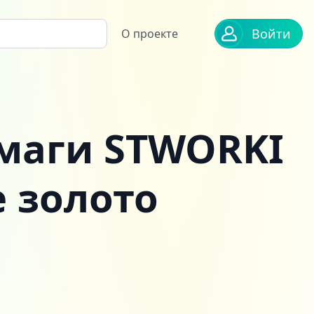
Войти
О проекте
умаги STWORKI
 золото