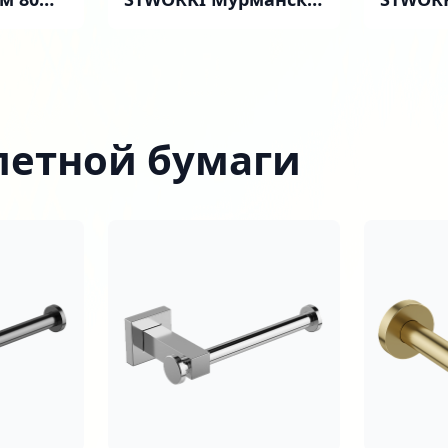
елая
60 (FR2) напольная,
60 (FR2
ами и
антрацит
белая
летной бумаги