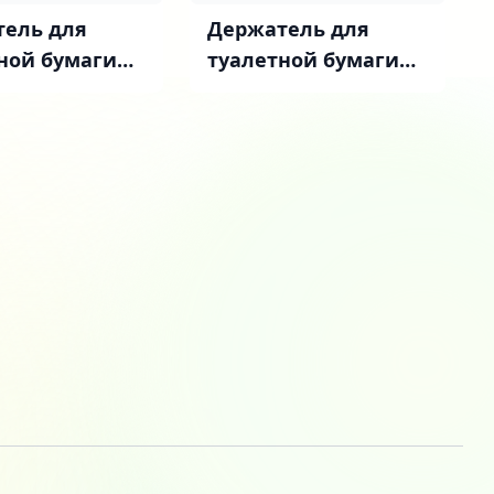
ель для
Держатель для
ной бумаги
туалетной бумаги
KI Дублин
STWORKI Дублин
GM матовое
S41340BK матовый
черный