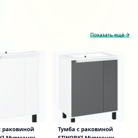
Показать ещё
с раковиной
Тумба с раковиной
KI Мурманск
STWORKI Мурманск