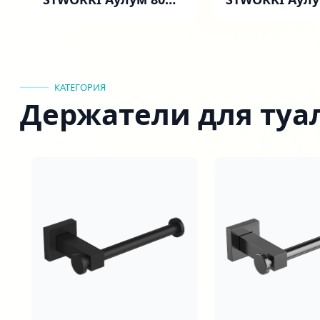
подвесная, антрацит
подвесная, б
МДФ, с ящиками и
МДФ, с ящик
дверцей
дверцей
КАТЕГОРИЯ
Держатели для туа