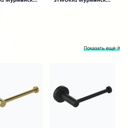
) напольная,
70 (FR2) напольная,
антрацит
Показать ещё