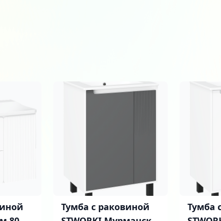
виной
Тумба с раковиной
Тумба 
м 80
STWORKI Мурманск
STWOR