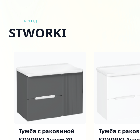
БРЕНД
STWORKI
Тумба с раковиной
Тумба с рако
STWORKI Аулум 80
STWORKI Аулу