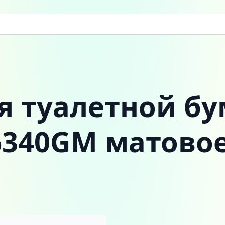
я туалетной б
6340GM матовое