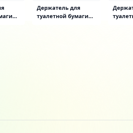
ля
Держатель для
Держат
маги
туалетной бумаги
туалет
кгольм
STWORKI Стокгольм
STWOR
оненая
S36340CR хром
S41340
золото