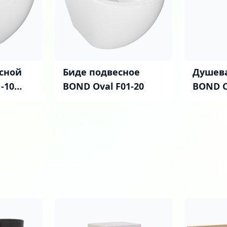
сной
Биде подвесное
Душева
-10
BOND Oval F01-20
BOND C
, с
хром
,