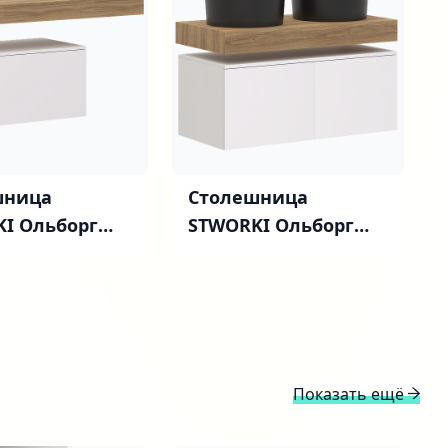
шница
Столешница
I Ольборг
STWORKI Ольборг
100 дуб
зский, без
французский, без
тий, с тумбой
отверстий, 2 тумбы
50 + 2 раковины
Показать ещё