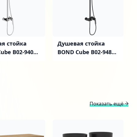
я стойка
Душевая стойка
ube B02-9400
BOND Cube B02-9488
черная
Показать ещё