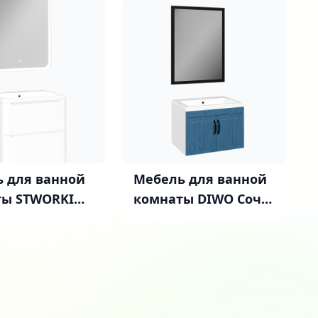
 для ванной
Мебель для ванной
ты STWORKI
комнаты DIWO Сочи
 60 белая
60 подвесная, синяя