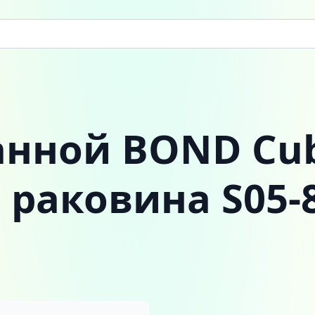
анной BOND Cub
, раковина S05-