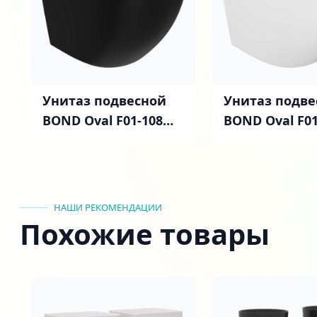
Унитаз подвесной
Унитаз подве
BOND Oval F01-108
BOND Oval F01
безободковый, с
безободковый
микролифтом,
микролифтом
черный
белый
НАШИ РЕКОМЕНДАЦИИ
Похожие товары