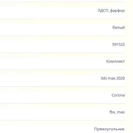
ЛДСП, фарфор
белый
591522
Комплект
3ds max 2020
Corona
fbx, max
Прямоугольник