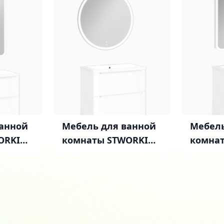
ванной
Мебель для ванной
Мебель
ORKI
комнаты STWORKI
комна
лая
Монтре 70 белая
Монтре