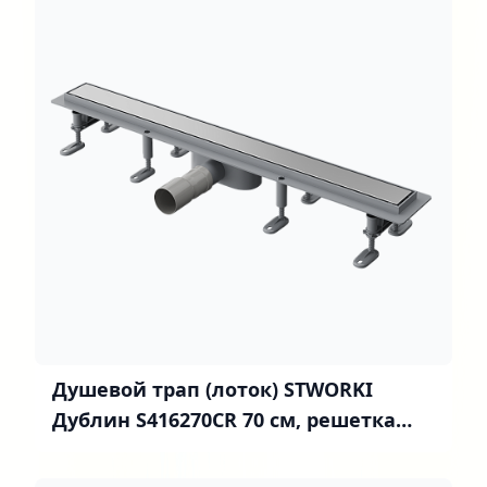
Душевой трап (лоток) STWORKI
Дублин S416270CR 70 см, решетка
хром, под плитку