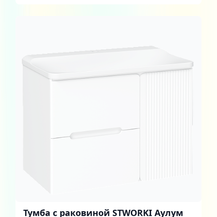
ящиками и дверцей
Тумба с раковиной STWORKI Аулум