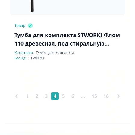
Товар
Тумба для комплекта STWORKI Флом
110 древесная, под стиральную
машину
Категория:
Тумбы для комплекта
Бренд:
STWORKI
1
2
3
4
5
6
...
15
16