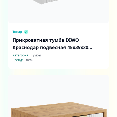
Товар
Прикроватная тумба DIWO
Краснодар подвесная 45x35x20
белый, ручка золото
Категория:
Тумбы
Бренд:
DIWO