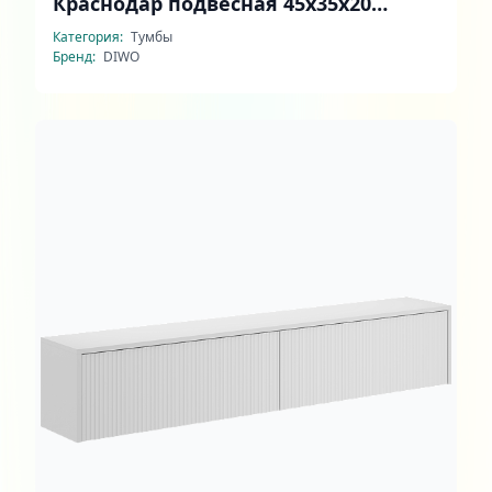
Краснодар подвесная 45x35x20
антрацит, дуб вотан, ручка черная
Категория:
Тумбы
Бренд:
DIWO