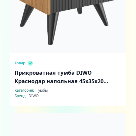
Товар
Прикроватная тумба DIWO
Краснодар напольная 45x35x20
антрацит, дуб вотан, ручка черная
Категория:
Тумбы
Бренд:
DIWO