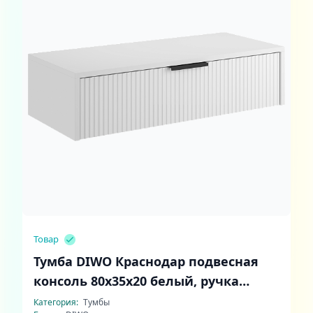
Товар
Тумба DIWO Краснодар подвесная
консоль 80x35x20 белый, ручка
черный
Категория:
Тумбы