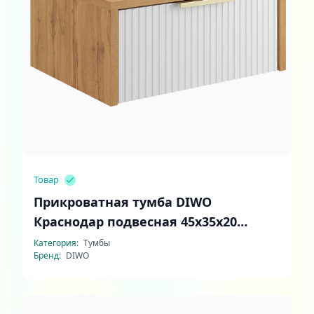
Товар
Прикроватная тумба DIWO
Краснодар подвесная 45x35x20
белый, дуб вотан, ручка золото
Категория:
Тумбы
Бренд:
DIWO