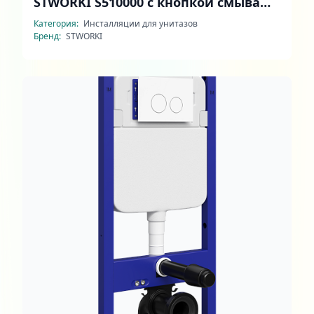
STWORKI S510000 с кнопкой смыва
Хельсинки S33500BK матовая черная
Категория:
Инсталляции для унитазов
Бренд:
STWORKI