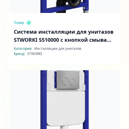
Товар
Система инсталляции для унитазов
STWORKI S510000 с кнопкой смыва
Хельсинки S33500WH глянцевая
Категория:
Инсталляции для унитазов
Бренд:
STWORKI
белая