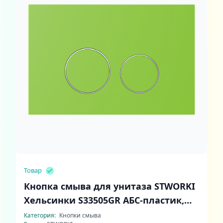
Товар
Кнопка смыва для унитаза STWORKI
Хельсинки S33505GR АБС-пластик,
цвет матовый зеленый
Категория:
Кнопки смыва