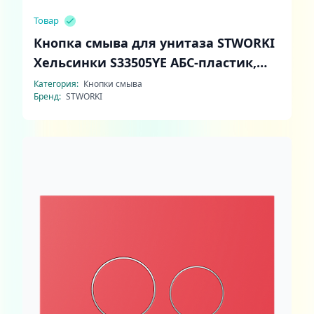
Товар
Кнопка смыва для унитаза STWORKI
Хельсинки S33505YE АБС-пластик,
цвет матовый желтый
Категория:
Кнопки смыва
Бренд:
STWORKI