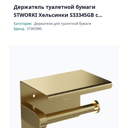
Держатель туалетной бумаги
STWORKI Хельсинки S33345GB с
полочкой
Категория:
Держатели для туалетной бумаги
Бренд:
STWORKI