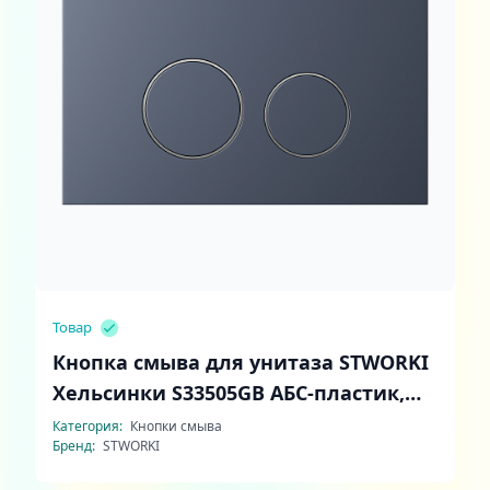
Товар
Кнопка смыва для унитаза STWORKI
Хельсинки S33505GB АБС-пластик,
цвет вороненая сталь
Категория:
Кнопки смыва
Бренд:
STWORKI