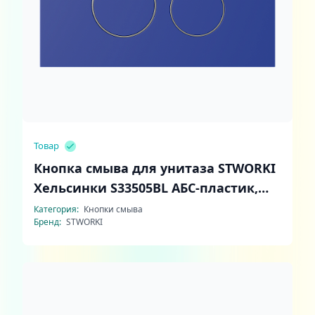
Товар
Кнопка смыва для унитаза STWORKI
Хельсинки S33505BL АБС-пластик,
цвет матовый синий
Категория:
Кнопки смыва
Бренд:
STWORKI