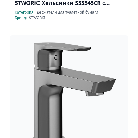
STWORKI Хельсинки S33345CR с
полочкой
Категория:
Держатели для туалетной бумаги
Бренд:
STWORKI