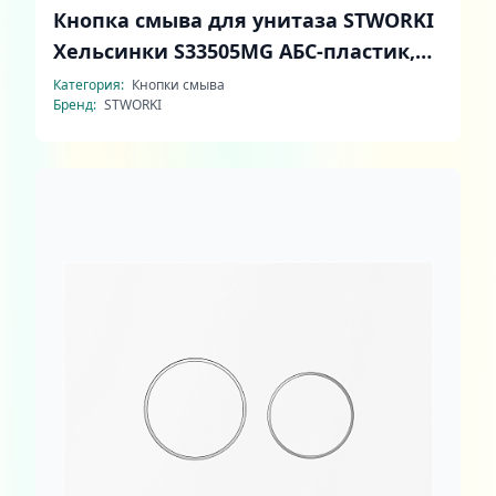
Кнопка смыва для унитаза STWORKI
Хельсинки S33505MG АБС-пластик,
цвет матовый серый
Категория:
Кнопки смыва
Бренд:
STWORKI