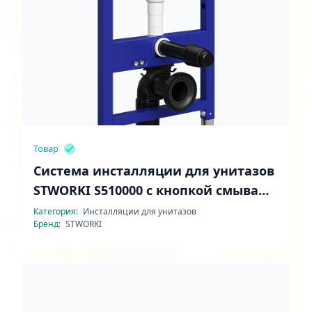
Товар
Система инсталляции для унитазов
STWORKI S510000 с кнопкой смыва
Хельсинки S33500CR хром
Категория:
Инсталляции для унитазов
Бренд:
STWORKI