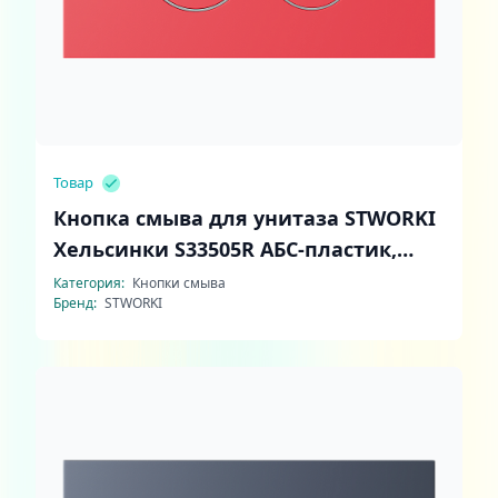
Товар
Кнопка смыва для унитаза STWORKI
Хельсинки S33505R АБС-пластик,
цвет матовый красный
Категория:
Кнопки смыва
Бренд:
STWORKI