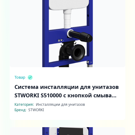
Товар
Система инсталляции для унитазов
STWORKI S510000 с кнопкой смыва
Хельсинки S33500GM матовое
Категория:
Инсталляции для унитазов
Бренд:
STWORKI
золото