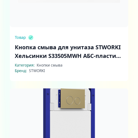
Товар
Кнопка смыва для унитаза STWORKI
Хельсинки S33505MWH АБС-пластик,
цвет матовый белый
Категория:
Кнопки смыва
Бренд:
STWORKI